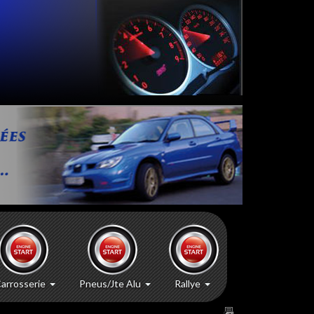
arrosserie
Pneus/Jte Alu
Rallye