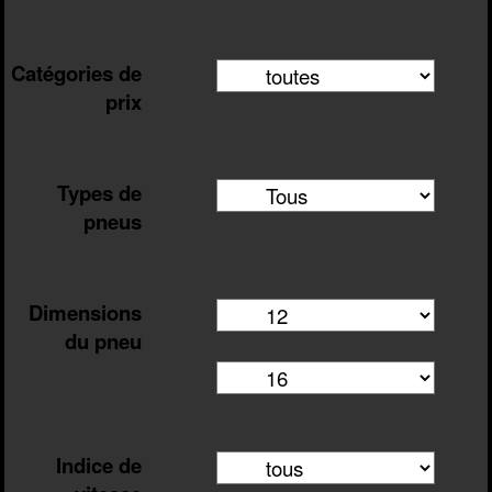
Catégories de
prix
Types de
pneus
Dimensions
du pneu
Indice de