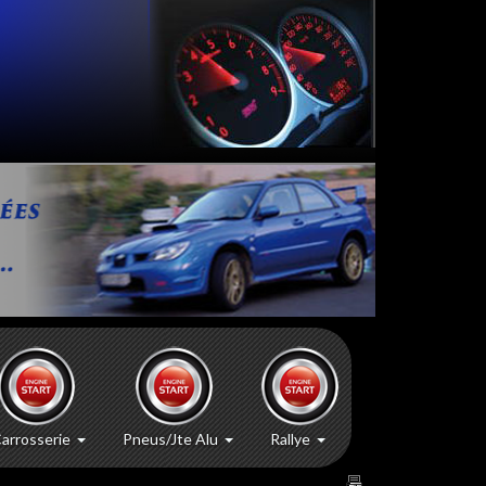
arrosserie
Pneus/Jte Alu
Rallye