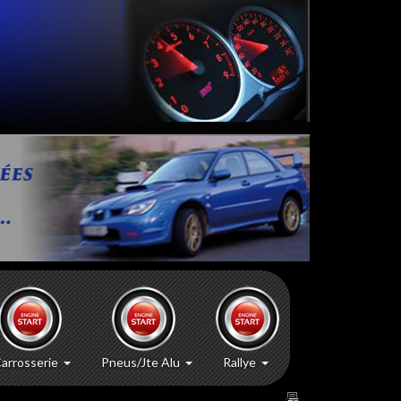
arrosserie
Pneus/Jte Alu
Rallye