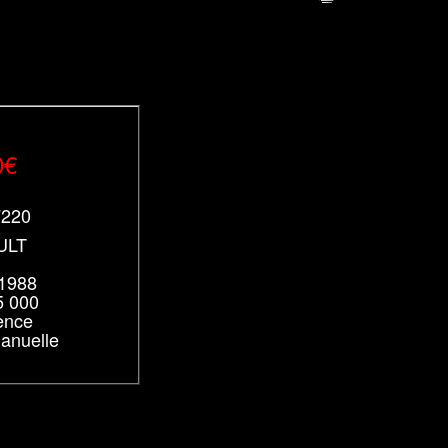
0€
7220
ULT
 1988
5 000
ence
Manuelle