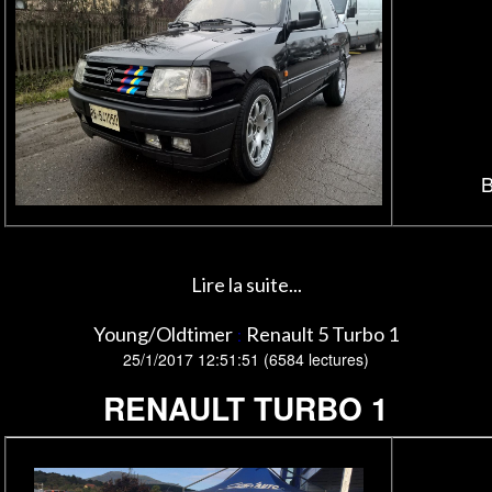
B
Lire la suite...
Young/Oldtimer
Renault 5 Turbo 1
:
25/1/2017 12:51:51
(
6584 lectures
)
RENAULT TURBO 1