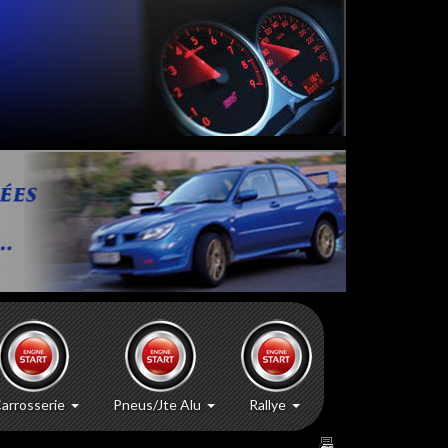
arrosserie
Pneus/Jte Alu
Rallye