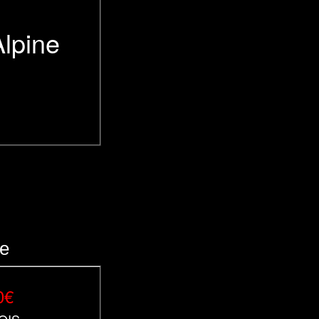
Alpine
e
0€
NOIS