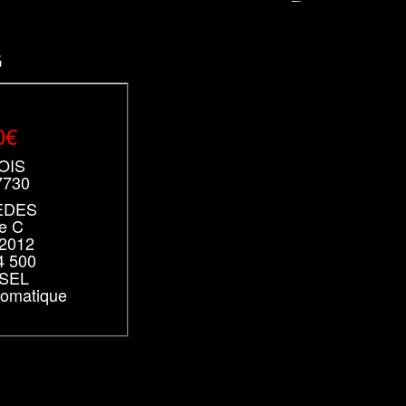
G
0€
NOIS
7730
EDES
e C
 2012
4 500
ESEL
utomatique