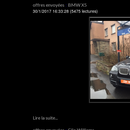
offres envoyées
:
BMW X5
30/1/2017 16:33:28
(
5475 lectures
)
Lire la suite...
offres envoyées
:
Clio Williams